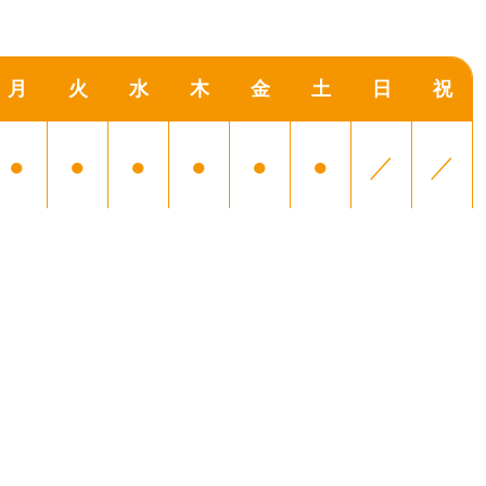
月
火
水
木
金
土
日
祝
●
●
●
●
●
●
／
／
●
▲
▲
▲
●
▲
／
／
日曜日・祝日
＝火・水 18:00まで
木・土 17:00まで